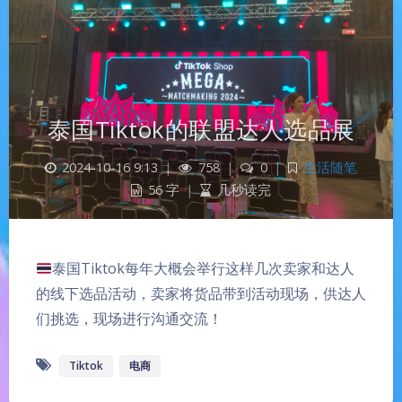
泰国Tiktok的联盟达人选品展
2024-10-16 9:13
|
758
|
0
|
生活随笔
56 字
|
几秒读完
泰国Tiktok每年大概会举行这样几次卖家和达人
的线下选品活动，卖家将货品带到活动现场，供达人
们挑选，现场进行沟通交流！
Tiktok
电商