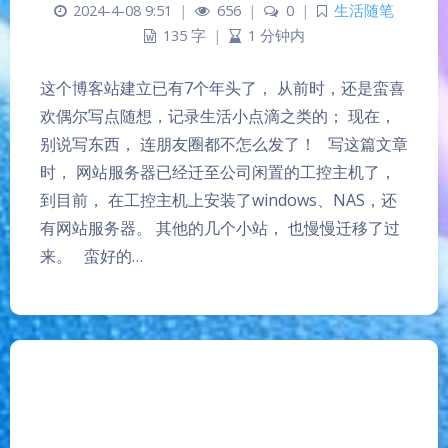
2024-4-08 9:51
|
656
|
0
|
生活随笔
135 字
|
1 分钟内
这个博客站建立已有7个年头了， 从前时，还是蛮喜
欢偶尔写点随想，记录生活小点滴之类的； 现在，
别说写东西， 连朋友圈都不怎么发了！ 写这篇文章
时， 网站服务器已经迁至公司闲置的工控主机了，
到目前， 在工控主机上安装了windows、NAS，还
有网站服务器。 其他的几个小站， 也慢慢迁移了过
来。 蛮好的…