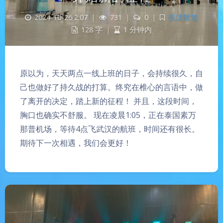
2024-10-26 2:07
|
731
|
0
|
生活随笔
128 字
|
1 分钟内
原以为，天天两点一线上班的日子，会持续很久，自
己也做好了持久战的打算。终究在椎心的言语中，做
了离开的决定，踏上新的征程！ 并且，这段时间，
胸口也确实不舒服。 现在凌晨1:05，正在泰国素万
那普机场，等待4点飞武汉的航班，时间还有很长。
期待下一次相遇，我们会更好！