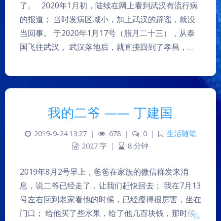
了。 2020年1月初，陆续在网上看到武汉有流行病
的报道； 当时发病区域小，加上武汉的辟谣，就没
当回事。 于2020年1月17号（腊月二十三），从泰
国飞往武汉， 武汉落地后，就直接回到了孝昌，…
夜间模式
我的二爷 —— 丁建国
Sans Serif
Serif
2019-9-24 13:27
|
678
|
0
|
生活随笔
2027 字
|
8 分钟
浅阴影
深阴影
2019年8月2号早上，爸爸在家族的微信群发来消
关闭
日落
暗化
灰度
息，说二爷已经走了，让我们赶快回去； 我在7月13
号左右回到老家看他的时候，已经瘦得很厉害，坐在
门口； 给他买了些水果，给了他几百块钱，那时候