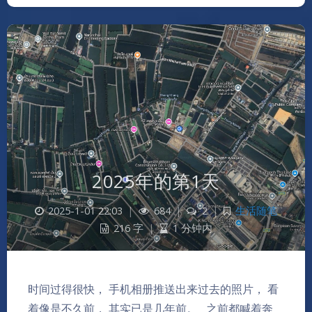
2025年的第1天
2025-1-01 22:03
|
684
|
2
|
生活随笔
216 字
|
1 分钟内
时间过得很快， 手机相册推送出来过去的照片， 看
着像是不久前， 其实已是几年前。 之前都喊着奔