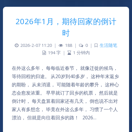
2026年1月，期待回家的倒计
时
2026-2-07 11:20
|
188
|
0
|
生活随笔
194 字
|
1 分钟内
在外这么多年， 每每临近春节， 就像迁徙的候鸟，
等待回程的归途。 从20岁到40多岁， 这种年末返乡
的期盼， 从未消退， 可能随着年龄的攀升， 这种心
态会愈发浓重。 早早就订了回乡的机票， 然后就是
倒计时， 每天盘算着回家还有几天， 倒也说不出对
家人有多想念， 毕竟在外这么多年， 习惯了一个人
漂泊， 但就是向往着回乡的路！ 2026…