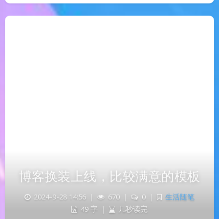
博客换装上线，比较满意的模板
2024-9-28 14:56
|
670
|
0
|
生活随笔
49 字
|
几秒读完