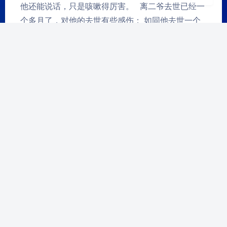
他还能说话，只是咳嗽得厉害。 离二爷去世已经一
个多月了，对他的去世有些感伤； 如同他去世一个
多月后，就仿佛从未来过这个世间一般消失了， 生
命之轻，…
好久没来了
2019-5-29 17:28
|
641
|
0
|
生活随笔
51 字
|
几秒读完
快1年过去了时间过得很快很多，很多都已经不是昨
天的样子但，不管怎样希望我们都变得越来越好。