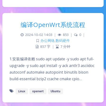
编译OpenWrt系统流程
2024-10-02 14:03
|
853
|
0
|
办公网络
,
数码硬件
857 字
|
7 分钟
1.安装编译依赖 sudo apt update -y sudo apt full-
upgrade -y sudo apt install -y ack antlr3 asciidoc
autoconf automake autopoint binutils bison
build-essential bzip2 ccache cmake cpio…
Linux
openwrt
Ubuntu