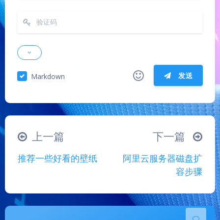
发送
Markdown
|´・ω・)ノ
ヾ(≧∇≦*)ゝ
(☆ω☆)
（╯‵□′）╯︵┴─┴
￣﹃￣
(/ω＼)
夜间模式
上一篇
下一篇
∠( ᐛ 」∠)＿
(๑•̀ㅁ•́ฅ)
→_→
Sans Serif
Serif
推荐一些好看的壁纸
阿里云服务器磁盘扩
୧(๑•̀⌄•́๑)૭
٩(ˊᗜˋ*)و
(ノ°ο°)ノ
容步骤
浅阴影
深阴影
(´இ皿இ｀)
⌇●﹏●⌇
(ฅ´ω`ฅ)
(╯°A°)╯︵○○○
φ(￣∇￣o)
关闭
日落
暗化
灰度
ヾ(´･ ･｀｡)ノ"
( ง ᵒ̌皿ᵒ̌)ง⁼³₌₃
(ó﹏ò｡)