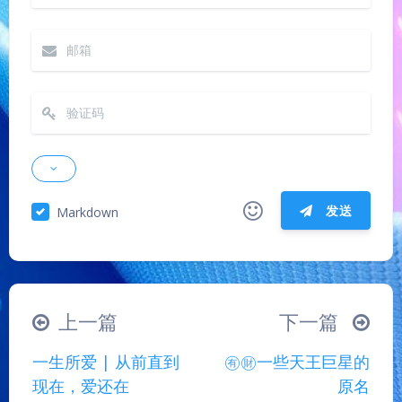
发送
Markdown
|´・ω・)ノ
ヾ(≧∇≦*)ゝ
(☆ω☆)
（╯‵□′）╯︵┴─┴
￣﹃￣
(/ω＼)
夜间模式
上一篇
下一篇
∠( ᐛ 」∠)＿
(๑•̀ㅁ•́ฅ)
→_→
Sans Serif
Serif
一生所爱 | 从前直到
㊒㊖一些天王巨星的
୧(๑•̀⌄•́๑)૭
٩(ˊᗜˋ*)و
(ノ°ο°)ノ
现在，爱还在
原名
浅阴影
深阴影
(´இ皿இ｀)
⌇●﹏●⌇
(ฅ´ω`ฅ)