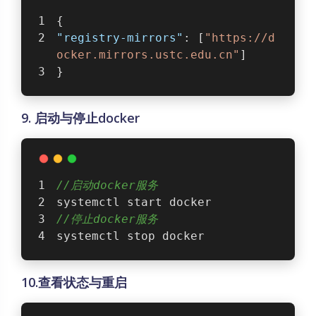
{
"registry-mirrors"
: [
"https://d
ocker.mirrors.ustc.edu.cn"
]
}
9. 启动与停止docker
//启动docker服务
systemctl start docker
//停止docker服务
systemctl stop docker
10.查看状态与重启