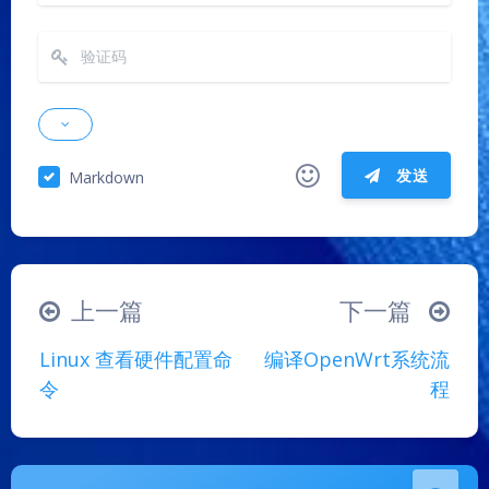
发送
Markdown
|´・ω・)ノ
ヾ(≧∇≦*)ゝ
(☆ω☆)
夜间模式
（╯‵□′）╯︵┴─┴
￣﹃￣
(/ω＼)
Sans Serif
Serif
上一篇
下一篇
∠( ᐛ 」∠)＿
(๑•̀ㅁ•́ฅ)
→_→
浅阴影
深阴影
Linux 查看硬件配置命
编译OpenWrt系统流
୧(๑•̀⌄•́๑)૭
٩(ˊᗜˋ*)و
(ノ°ο°)ノ
令
程
(´இ皿இ｀)
⌇●﹏●⌇
(ฅ´ω`ฅ)
关闭
日落
暗化
灰度
(╯°A°)╯︵○○○
φ(￣∇￣o)