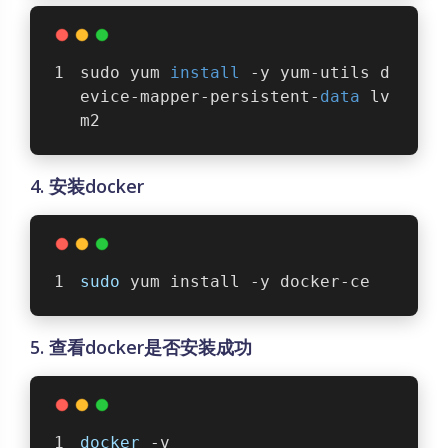
sudo yum 
install
 -y yum-utils d
evice-mapper-persistent-
data
 lv
m2
4. 安装docker
sudo
 yum install -y docker-ce
5. 查看docker是否安装成功