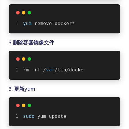
yum 
remove
 containerd.
io
.x86_64
yum
 remove docker*
3.删除容器镜像文件
rm -rf /
var
/lib/docke
3. 更新yum
sudo
 yum update