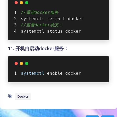
//重启docker服务
systemctl restart docker
//查看docker状态：
systemctl status docker
11. 开机自启动docker服务：
systemctl
 enable docker
Docker