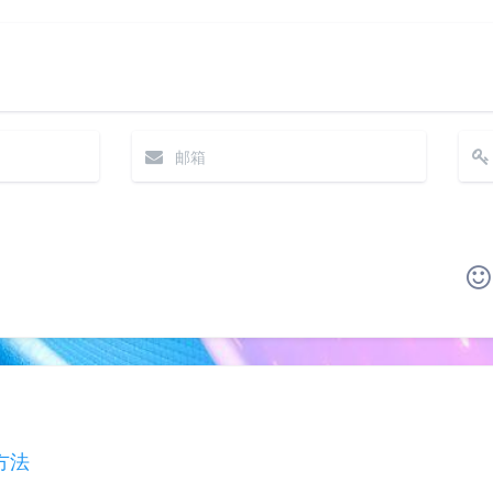
|´・ω・)ノ
ヾ(≧∇≦*)ゝ
(☆ω☆)
（╯‵□′）╯︵┴─┴
￣﹃￣
(/ω＼)
∠(
(๑•̀ㅁ•́ฅ)
→_→
୧(๑•̀⌄•́๑)૭
٩(ˊᗜˋ*)و
方法
(ノ°ο°)ノ
(´இ皿இ｀)
⌇●﹏●⌇
(ฅ´ω`ฅ)