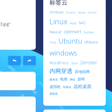
标签云
Armbian
Chrome
Docker
Github
Linux
NAS
.jpg"
Mysql
openwrt
Navicat
Rustdesk
Ubuntu
VMware
Tiktok
windows
Zerotier
WordPress
Zero3
内网穿透
异地组网
电商
群晖
服务器
网站
远程桌面
虚拟机
软路由
香橙派