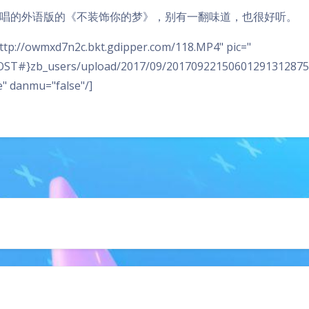
唱的外语版的《不装饰你的梦》，别有一翻味道，也很好听。
http://owmxd7n2c.bkt.gdipper.com/118.MP4" pic="
ST#}zb_users/upload/2017/09/201709221506012913128753
e" danmu="false"/]
豆