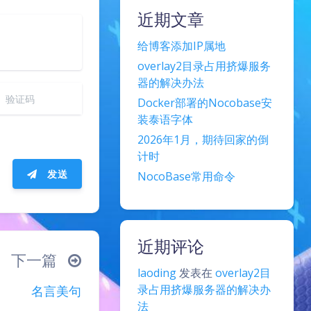
近期文章
给博客添加IP属地
overlay2目录占用挤爆服务
器的解决办法
Docker部署的Nocobase安
装泰语字体
2026年1月，期待回家的倒
计时
发送
NocoBase常用命令
 ᐛ 」∠)＿
近期评论
下一篇
laoding
发表在
overlay2目
录占用挤爆服务器的解决办
名言美句
法