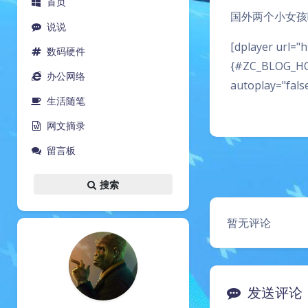
首页
国外两个小女孩
说说
[dplayer url="
数码硬件
{#ZC_BLOG_HO
办公网络
autoplay="fals
生活随笔
网文摘录
留言板
搜索
暂无评论
发送评论