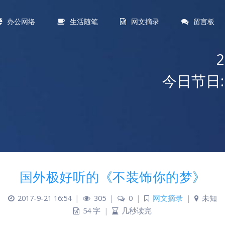
办公网络
生活随笔
网文摘录
留言板
今日节日:
国外极好听的《不装饰你的梦》
2017-9-21 16:54
|
305
|
0
|
网文摘录
|
未知
54 字
|
几秒读完