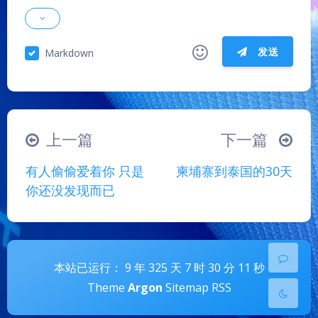
发送
Markdown
|´・ω・)ノ
ヾ(≧∇≦*)ゝ
(☆ω☆)
（╯‵□′）╯︵┴─┴
￣﹃￣
(/ω＼)
夜间模式
上一篇
下一篇
∠( ᐛ 」∠)＿
(๑•̀ㅁ•́ฅ)
→_→
Sans Serif
Serif
有人偷偷爱着你 只是
柬埔寨到泰国的30天
୧(๑•̀⌄•́๑)૭
٩(ˊᗜˋ*)و
(ノ°ο°)ノ
你还没发现而已
浅阴影
深阴影
(´இ皿இ｀)
⌇●﹏●⌇
(ฅ´ω`ฅ)
(╯°A°)╯︵○○○
φ(￣∇￣o)
关闭
日落
暗化
灰度
ヾ(´･ ･｀｡)ノ"
( ง ᵒ̌皿ᵒ̌)ง⁼³₌₃
(ó﹏ò｡)
本站已运行： 9 年 325 天 7 时 30 分 11 秒
Σ(っ °Д °;)っ
( ,,´･ω･)ﾉ"(´っω･｀｡)
Theme
Argon
Sitemap
RSS
╮(╯▽╰)╭
o(*////▽////*)q
＞﹏＜