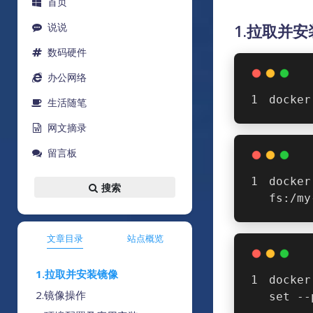
首页
说说
1.拉取并
数码硬件
办公网络
docker
生活随笔
网文摘录
留言板
docker
搜索
fs:/my
文章目录
站点概览
1.拉取并安装镜像
docker
2.镜像操作
set --