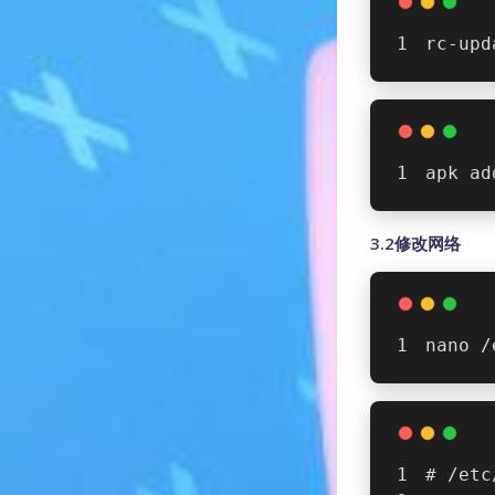
rc-upd
apk ad
3.2修改网络
nano /
# /etc