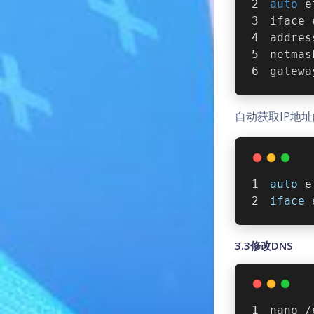
auto
 e
iface 
addres
netmas
gatewa
自动获取IP地
auto
 e
iface
 
3.3修改DNS
nano /