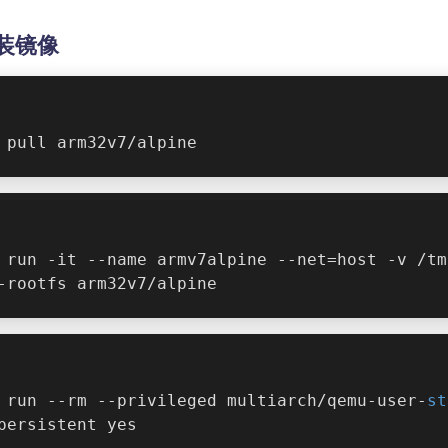
安装镜像
 pull arm32v7/alpine
 run -it --name armv7alpine --net=host -v /tm
-rootfs arm32v7/alpine
 run --rm --privileged multiarch/qemu-user-
st
persistent yes