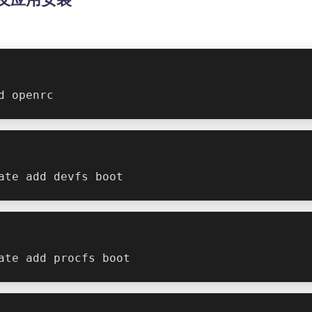
d openrc
ate add devfs boot
ate add procfs boot