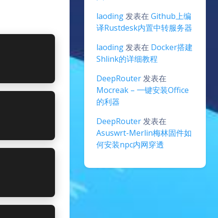
laoding
发表在
Github上编
译Rustdesk内置中转服务器
laoding
发表在
Docker搭建
Shlink的详细教程
DeepRouter
发表在
Mocreak – 一键安装Office
的利器
DeepRouter
发表在
Asuswrt-Merlin梅林固件如
何安装npc内网穿透