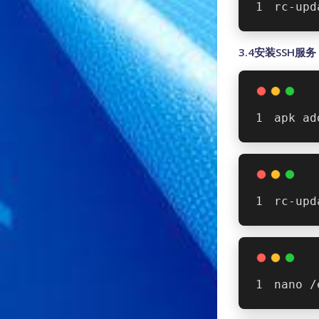
rc-upd
3.4安装SSH服务
apk ad
rc-upd
nano /