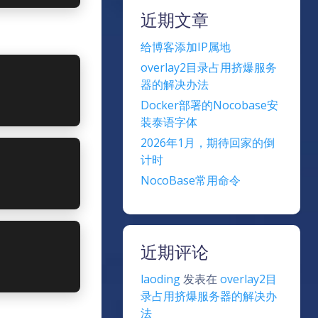
近期文章
给博客添加IP属地
overlay2目录占用挤爆服务
器的解决办法
Docker部署的Nocobase安
装泰语字体
2026年1月，期待回家的倒
计时
NocoBase常用命令
近期评论
laoding
发表在
overlay2目
录占用挤爆服务器的解决办
法