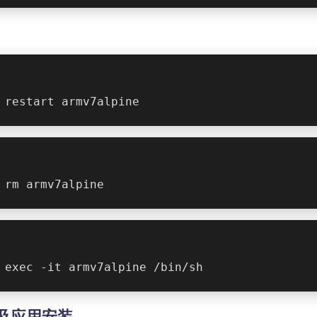
 restart armv7alpine
 rm armv7alpine
 exec -it armv7alpine /bin/sh
置及应用安装