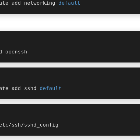
ate add networking 
default
d openssh
ate add sshd 
default
etc/ssh/sshd_config