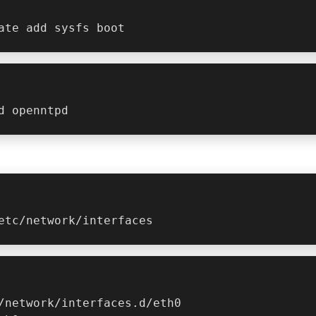
ate add sysfs boot
d openntpd
etc/network/interfaces
/network/interfaces.d/eth0