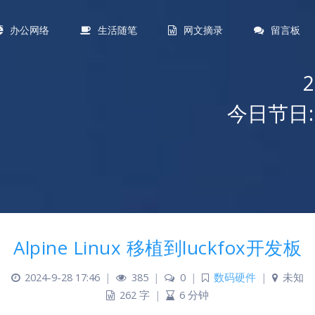
办公网络
生活随笔
网文摘录
留言板
今日节日:
Alpine Linux 移植到luckfox开发板
2024-9-28 17:46
|
385
|
0
|
数码硬件
|
未知
262 字
|
6 分钟