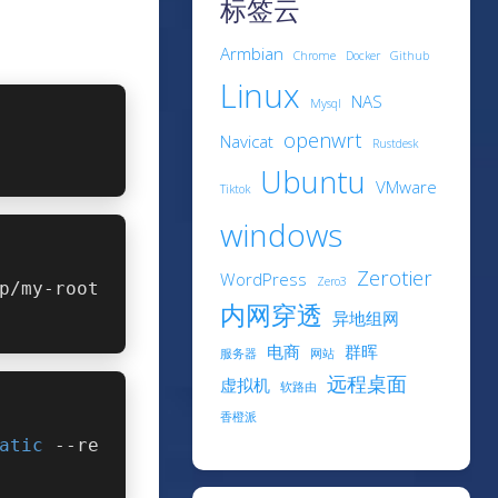
标签云
Armbian
Chrome
Docker
Github
Linux
NAS
Mysql
openwrt
Navicat
Rustdesk
Ubuntu
VMware
Tiktok
windows
Zerotier
WordPress
Zero3
p/my-root
内网穿透
异地组网
电商
群晖
服务器
网站
远程桌面
虚拟机
软路由
香橙派
atic
 --re