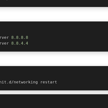
rver 
8.8
.8
.8
rver 
8.8
.4
.4
nit.d/networking restart