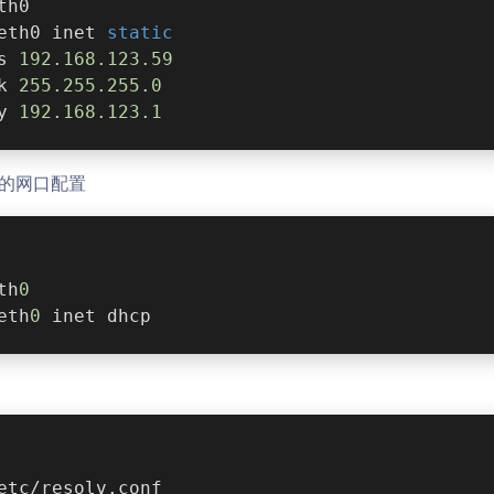
th0
eth0 inet 
static
s 
192.168
.123
.59
k 
255.255
.255
.0
y 
192.168
.123
.1
址的网口配置
th
0
eth
0
 inet dhcp
etc/resolv.conf