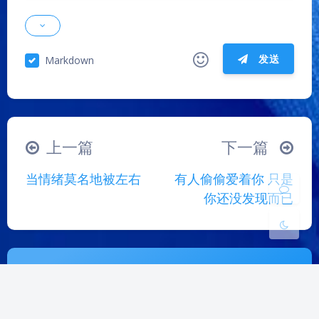
夜间模式
发送
Markdown
Sans Serif
Serif
|´・ω・)ノ
ヾ(≧∇≦*)ゝ
(☆ω☆)
浅阴影
深阴影
（╯‵□′）╯︵┴─┴
￣﹃￣
(/ω＼)
上一篇
下一篇
∠( ᐛ 」∠)＿
(๑•̀ㅁ•́ฅ)
→_→
关闭
日落
暗化
灰度
当情绪莫名地被左右
有人偷偷爱着你 只是
୧(๑•̀⌄•́๑)૭
٩(ˊᗜˋ*)و
(ノ°ο°)ノ
你还没发现而已
(´இ皿இ｀)
⌇●﹏●⌇
(ฅ´ω`ฅ)
(╯°A°)╯︵○○○
φ(￣∇￣o)
ヾ(´･ ･｀｡)ノ"
( ง ᵒ̌皿ᵒ̌)ง⁼³₌₃
(ó﹏ò｡)
本站已运行： 9 年 325 天 2 时 31 分 49 秒
Σ(っ °Д °;)っ
( ,,´･ω･)ﾉ"(´っω･｀｡)
Theme
Argon
Sitemap
RSS
╮(╯▽╰)╭
o(*////▽////*)q
＞﹏＜