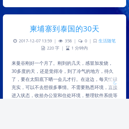
夜间模式
柬埔寨到泰国的30天
Sans Serif
Serif
2017-12-07 13:59
|
358
|
0
|
生活随笔
浅阴影
深阴影
220 字
|
1 分钟内
关闭
日落
暗化
灰度
来曼谷刚好一个月了。刚到的几天，感冒加发烧，
30多度的天，还是觉得冷，到了冷气的地方，待久
了，要在太阳底下晒一会儿才行。在这边，每天忙碌
充实，可以不去想很多事情。不需要熟悉环境，直接
进入状态，收拾办公室和住处环境，整理软件系统等
等。LAZADA网店弄得差不多了，只是每天的订单不
多，需要继续沉淀和增加产品。前几天去超市买了两
件衣服，裤子现在都可以买3…