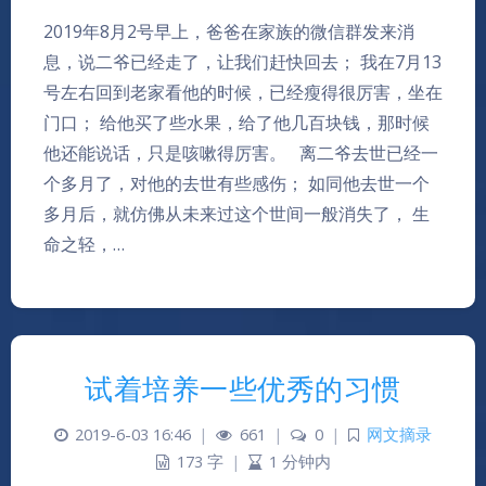
2019年8月2号早上，爸爸在家族的微信群发来消
息，说二爷已经走了，让我们赶快回去； 我在7月13
号左右回到老家看他的时候，已经瘦得很厉害，坐在
门口； 给他买了些水果，给了他几百块钱，那时候
他还能说话，只是咳嗽得厉害。 离二爷去世已经一
个多月了，对他的去世有些感伤； 如同他去世一个
多月后，就仿佛从未来过这个世间一般消失了， 生
命之轻，…
试着培养一些优秀的习惯
2019-6-03 16:46
|
661
|
0
|
网文摘录
173 字
|
1 分钟内