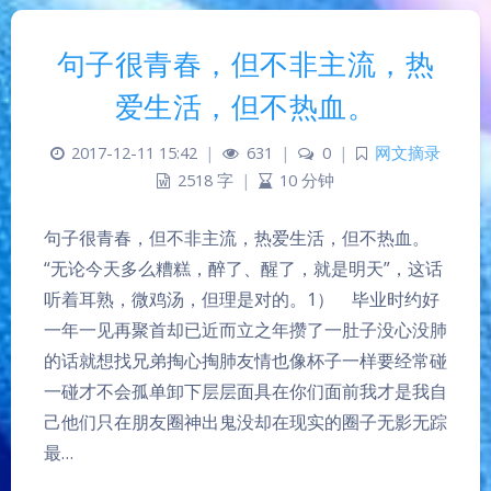
句子很青春，但不非主流，热
爱生活，但不热血。
2017-12-11 15:42
|
631
|
0
|
网文摘录
2518 字
|
10 分钟
句子很青春，但不非主流，热爱生活，但不热血。
“无论今天多么糟糕，醉了、醒了，就是明天”，这话
听着耳熟，微鸡汤，但理是对的。1） 毕业时约好
一年一见再聚首却已近而立之年攒了一肚子没心没肺
的话就想找兄弟掏心掏肺友情也像杯子一样要经常碰
一碰才不会孤单卸下层层面具在你们面前我才是我自
己他们只在朋友圈神出鬼没却在现实的圈子无影无踪
最…