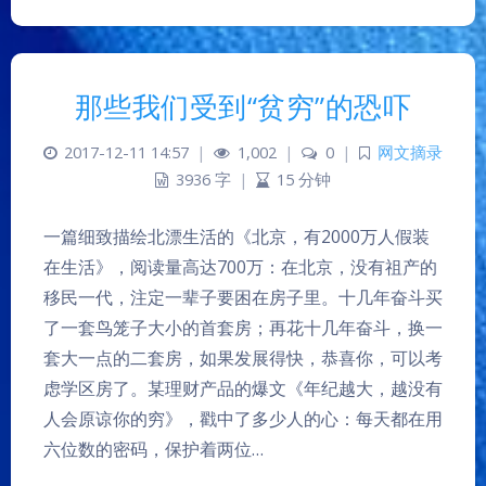
那些我们受到“贫穷”的恐吓
2017-12-11 14:57
|
1,002
|
0
|
网文摘录
3936 字
|
15 分钟
一篇细致描绘北漂生活的《北京，有2000万人假装
在生活》，阅读量高达700万：在北京，没有祖产的
移民一代，注定一辈子要困在房子里。十几年奋斗买
了一套鸟笼子大小的首套房；再花十几年奋斗，换一
套大一点的二套房，如果发展得快，恭喜你，可以考
虑学区房了。某理财产品的爆文《年纪越大，越没有
人会原谅你的穷》，戳中了多少人的心：每天都在用
六位数的密码，保护着两位…