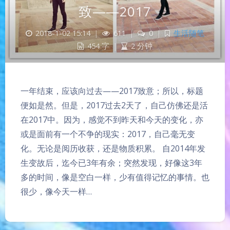
致——2017
2018-1-02 15:14
|
611
|
0
|
生活随笔
454 字
|
2 分钟
一年结束，应该向过去——2017致意；所以，标题
便如是然。但是，2017过去2天了，自己仿佛还是活
在2017中。因为，感觉不到昨天和今天的变化，亦
或是面前有一个不争的现实：2017，自己毫无变
化。无论是阅历收获，还是物质积累。 自2014年发
生变故后，迄今已3年有余；突然发现，好像这3年
多的时间，像是空白一样，少有值得记忆的事情。也
很少，像今天一样…