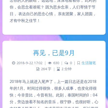
念你的人的眼晴， 远远地，深深地看着你， 此时的
你，会思念着谁呢？ 因为思乡念亲，人们寄情于节
日， 表达自己的思念心情， 亲友团聚，家人团圆，
才有中秋之佳节！
再见，已是9月
2018-9-22 17:02
|
630
|
0
|
生活随笔
264 字
|
2 分钟
2018年马上就进入尾声了，上一篇日志还是在2018
年的1月。时间过得很快，很多人或事，也变化得很
快；今非昔比，今昔有别。此刻，泰国时间的0：04
分，旁边放着不知名的音乐，很宁静，也很好听，心