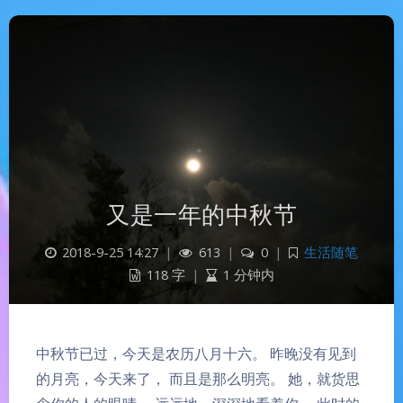
又是一年的中秋节
2018-9-25 14:27
|
613
|
0
|
生活随笔
118 字
|
1 分钟内
中秋节已过，今天是农历八月十六。 昨晚没有见到
的月亮，今天来了， 而且是那么明亮。 她，就货思